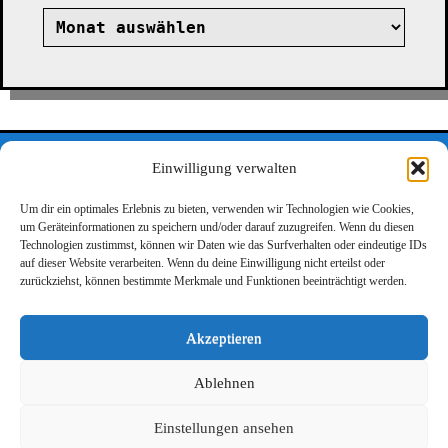
Archiv
©2026 LinkMix
Einwilligung verwalten
Um dir ein optimales Erlebnis zu bieten, verwenden wir Technologien wie Cookies,
um Geräteinformationen zu speichern und/oder darauf zuzugreifen. Wenn du diesen
Datenschutz
Impressum
LinkMix 1
Technologien zustimmst, können wir Daten wie das Surfverhalten oder eindeutige IDs
auf dieser Website verarbeiten. Wenn du deine Einwilligung nicht erteilst oder
LinkMix 2
zurückziehst, können bestimmte Merkmale und Funktionen beeinträchtigt werden.
Suchen
Akzeptieren
nach:
Ablehnen
Einstellungen ansehen
Powered by
WordPress