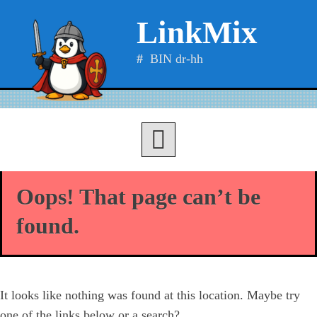
Skip
LinkMix
to
content
BIN dr-hh
Oops! That page can’t be
found.
It looks like nothing was found at this location. Maybe try
one of the links below or a search?