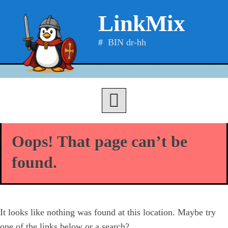
Skip
LinkMix
to
content
BIN dr-hh
Oops! That page can’t be
found.
It looks like nothing was found at this location. Maybe try
one of the links below or a search?