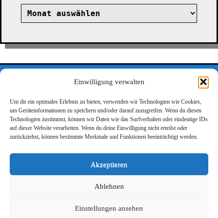
Archiv
©2026 LinkMix
Einwilligung verwalten
Um dir ein optimales Erlebnis zu bieten, verwenden wir Technologien wie Cookies,
um Geräteinformationen zu speichern und/oder darauf zuzugreifen. Wenn du diesen
Datenschutz
Impressum
LinkMix 1
Technologien zustimmst, können wir Daten wie das Surfverhalten oder eindeutige IDs
auf dieser Website verarbeiten. Wenn du deine Einwilligung nicht erteilst oder
LinkMix 2
zurückziehst, können bestimmte Merkmale und Funktionen beeinträchtigt werden.
Suchen
Akzeptieren
nach:
Ablehnen
Einstellungen ansehen
Powered by
WordPress